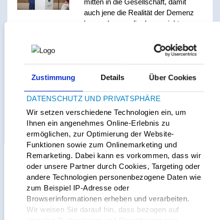
mitten in die Gesellschaft, damit
auch jene die Realität der Demenz
kennenlernen, die davon nicht
betroffen sind. „Diese
Sensibilisierung hilft auch den
Angehörigen“, betonten beide.
Die rund 400 Besucher informierten
Zustimmung
Details
Über Cookies
sich im Foyer bei 20 Ständen über
deren Angebot und eine Auswahl
DATENSCHUTZ UND PRIVATSPHÄRE
praktischer Alltagshilfen von Spielen
Wir setzen verschiedene Technologien ein, um
bis zu technischen Hilfsmitteln. In
Ihnen ein angenehmes Online-Erlebnis zu
der angrenzenden Cafeteria erhielten
ermöglichen, zur Optimierung der Website-
die Gäste bei vier fachlichen
Funktionen sowie zum Onlinemarketing und
Vorträgen die Möglichkeit ihr Wissen
Remarketing. Dabei kann es vorkommen, dass wir
rund um Demenz zu erweitern und
oder unsere Partner durch Cookies, Targeting oder
Fragen zu stellen. Ergänzt wurde
andere Technologien personenbezogene Daten wie
das Angebot durch kostenfreie
zum Beispiel IP-Adresse oder
Workshops der Hochschule Fulda
Browserinformationen erheben und verarbeiten.
zur körperlichen Aktivierung von
Wir weisen Sie darauf hin, dass bezogen auf
Menschen mit Demenz und