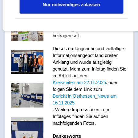
wichtigsten Erkennungsmerkmale
Nur notwendiges zulassen
von Demenz darstellen. In Planung
ist eine Aufklärungskampagne, die
zur Enttabuisierung und zur
Aufklärung im Landkreis Fulda
beitragen soll.
Dieses umfangreiche und vielfältige
Informationsangebot fand breiten
Anklang und wurde ausgiebig
genutzt. Mehr zum Infotag finden Sie
im Artikel auf den
Kreisseiten am 22.11.2025
. oder
folgen Sie dem Link zum
Bericht in Osthessen_News am
16.11.2025
. Weitere Impressionen zum
Infotages finden Sie auf den
nachfolgenden Fotos.
Dankesworte