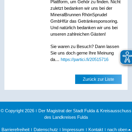
Plattform, um Gehör zu finden. Nicht
zuletzt bedanken wir uns bei der
MineralBrunnen RhönSprudel
GmbH
für das Getränkesponsoring.
Und natürlich bedanken wir uns bei
unseren zahlreichen Gästen!
Sie waren zu Besuch? Dann lassen
Sie uns doch gerne Ihre Meinung
da…
https://partici.fi/20515716
Zurück zur Liste
© Copyright 2026
|
Der Magistrat der Stadt Fulda & Kreisausschuss
des Landkreises Fulda
Barrierefreiheit
|
Datenschutz
|
Impressum
|
Kontakt
|
nach oben