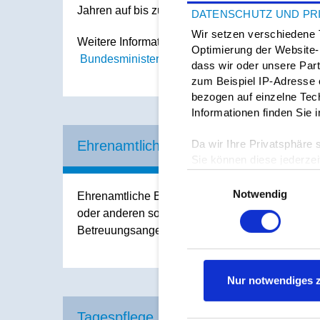
Jahren auf bis zu 15 Wochenarbeitsstunden zu 
DATENSCHUTZ UND PR
Wir setzen verschiedene 
Weitere Informationen finden Sie beim
Optimierung der Website
Bundesministerium für Familie, Senioren, Frau
dass wir oder unsere Par
zum Beispiel IP-Adresse 
bezogen auf einzelne Tech
Informationen finden Sie
Da wir Ihre Privatsphäre 
Ehrenamtliche Betreuende
Sie können diese jederzeit
linken unteren Ecke der S
Einwilligungsauswahl
Notwendig
Ehrenamtliche Betreuerinnen und Betreuer kön
Datenschutzerklärung
oder anderen sozialen Einrichtungen organisier
Betreuungsangebote, in denen Helfer und Helf
Nur notwendiges 
Tagespflege