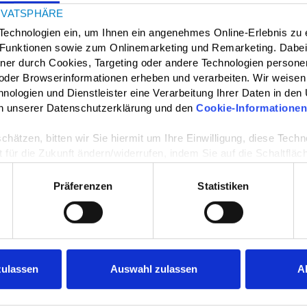
reduzieren.
IVATSPHÄRE
Technologien ein, um Ihnen ein angenehmes Online-Erlebnis zu 
-Funktionen sowie zum Onlinemarketing und Remarketing. Dabe
en und Jugend.
tner durch Cookies, Targeting oder andere Technologien perso
oder Browserinformationen erheben und verarbeiten. Wir weisen 
nologien und Dienstleister eine Verarbeitung Ihrer Daten in den
 in unserer Datenschutzerklärung und den
Cookie-Informatione
schätzen, bitten wir Sie hiermit um Ihre Einwilligung, diese Tec
 für die Zukunft ändern/widerrufen, indem Sie auf die Schaltfläc
eite klicken.
Präferenzen
Statistiken
nen manchmal über Kirchen, Wohlfahrtsverbänden
|
Impressum
t werden. Hierbei handelt es sich um niedrigschwellige
erinnen ehrenamtliche Besuchsdienste wahrnehmen.
zulassen
Auswahl zulassen
A