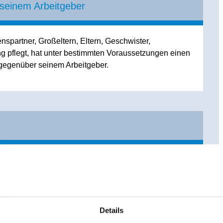
 seinem Arbeitgeber
partner, Großeltern, Eltern, Geschwister,
g pflegt, hat unter bestimmten Voraussetzungen einen
 gegenüber seinem Arbeitgeber.
partner, Großeltern, Eltern, Geschwister,
g pflegt, hat unter bestimmten Voraussetzungen einen
 gegenüber seinem Arbeitgeber.
rhinderung (bis zu 10 Tagen) und die Pflegezeit (bis zu
Details
eit, die Arbeitszeit für die Dauer von maximal 2