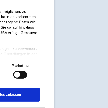
ermöglichen, zur
i kann es vorkommen,
nenbezogene Daten wie
Sie darauf hin, dass
 USA erfolgt. Genauere
n
.
hnologien zu verwenden.
he Einstellungen in der
Marketing
lles zulassen