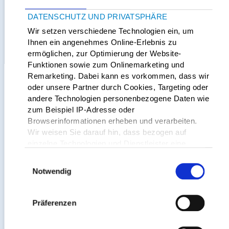
DATENSCHUTZ UND PRIVATSPHÄRE
Wir setzen verschiedene Technologien ein, um
Ihnen ein angenehmes Online-Erlebnis zu
ermöglichen, zur Optimierung der Website-
Funktionen sowie zum Onlinemarketing und
Remarketing. Dabei kann es vorkommen, dass wir
oder unsere Partner durch Cookies, Targeting oder
andere Technologien personenbezogene Daten wie
zum Beispiel IP-Adresse oder
Browserinformationen erheben und verarbeiten.
Berichte & Filmbeiträge
Wir weisen Sie darauf hin, dass bezogen auf
einzelne Technologien und Dienstleister eine
Verarbeitung Ihrer Daten in den USA erfolgt.
Einwilligungsauswahl
Genauere Informationen finden Sie in unserer
Notwendig
Datenschutzerklärung und den
Cookie-Informationen
.
Präferenzen
Da wir Ihre Privatsphäre schätzen, bitten wir Sie
hiermit um Ihre Einwilligung, diese Technologien zu