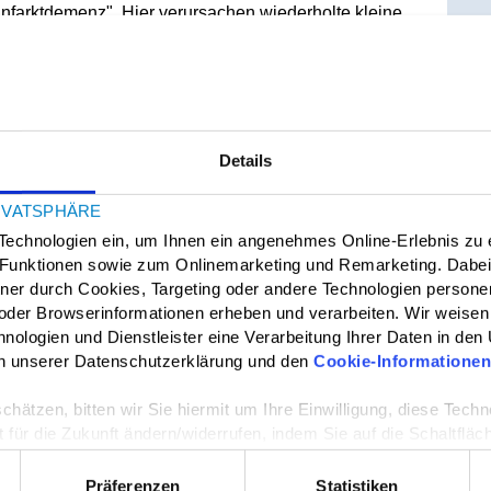
infarktdemenz". Hier verursachen wiederholte kleine
ie Krankheitssymptome sind denen der Alzheimer-
perliche Beschwerden wie Taubheitsgefühle,
serscheinungen sowie Denkschwierigkeiten,
angsamung.
Details
IVATSPHÄRE
 Durchblutungsstörungen des Gehirns zu einem
Technologien ein, um Ihnen ein angenehmes Online-Erlebnis zu 
Durchblutungsstörung hängt es ab, wie ausgeprägt
-Funktionen sowie zum Onlinemarketing und Remarketing. Dabe
tner durch Cookies, Targeting oder andere Technologien perso
oder Browserinformationen erheben und verarbeiten. Wir weisen 
llgemein das Risiko von Gefäßerkrankungen erhöhen,
nologien und Dienstleister eine Verarbeitung Ihrer Daten in den
 mellitus (Zuckerkrankheit) und Rauchen.
 in unserer Datenschutzerklärung und den
Cookie-Informatione
schätzen, bitten wir Sie hiermit um Ihre Einwilligung, diese Tec
 für die Zukunft ändern/widerrufen, indem Sie auf die Schaltfläc
eite klicken.
zen sind ein plötzlicher Beginn, stufenförmige
Präferenzen
Statistiken
gen der Leistungsfähigkeit auch innerhalb eines