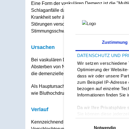
Eine Form der vaskulären Demenz ist die "Multi
Schlaganfälle das Absterben von Hirnzellen. D
Krankheit sehr ähnlich, hinzu kommen aber kör
Störungen verschiedener Reflexe und Lähmung
Stimmungsschwankungen (-Labilität) und Verl
Zustimmung
Ursachen
DATENSCHUTZ UND PR
Bei vaskulären Demenzen kommt es infolge von
Wir setzen verschiedene 
Absterben von Nervengewebe. Vom Ausmaß der 
Optimierung der Website
die demenzielle Folgeerkrankung ist.
dass wir oder unsere Par
zum Beispiel IP-Adresse 
Als Hauptursachen gelten Faktoren, die ganz a
bezogen auf einzelne Tech
wie Bluthochdruck, Herzerkrankungen, Diabetes
Informationen finden Sie
Da wir Ihre Privatsphäre 
Verlauf
Sie können diese jederzeit
linken unteren Ecke der S
Einwilligungsauswahl
Kennzeichnend für den Verlauf vaskulärer Demen
Notwendig
Verschlechterungen und ausgeprägte Schwankun