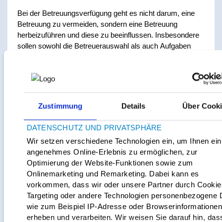
Bei der Betreuungsverfügung geht es nicht darum, eine
Betreuung zu vermeiden, sondern eine Betreuung
herbeizuführen und diese zu beeinflussen. Insbesondere
sollen sowohl die Betreuerauswahl als auch Aufgaben
und Pflichten definiert werden.
Eine Betreuungsverfügung regelt:
Wer zum Betreuer bestellt werden soll
Zustimmung
Details
Über Cook
Wer nicht zum Betreuer bestellt werden soll
DATENSCHUTZ UND PRIVATSPHÄRE
Auf welche Gewohnheiten der Betroffene Wert legt.
z.B. Weihnachtsgeschenke für Enkelkinder
Wir setzen verschiedene Technologien ein, um Ihnen ein
oder Wünsche bezüglich eines Heimes
angenehmes Online-Erlebnis zu ermöglichen, zur
Optimierung der Website-Funktionen sowie zum
Bei der Erstellung einer Betreuungsverfügung reicht der
Onlinemarketing und Remarketing. Dabei kann es
natürliche Wille aus. D.h. eine Geschäftsfähigkeit ist nicht
vorkommen, dass wir oder unsere Partner durch Cookie
zwingend erforderlich. So kann bei einer beginnenden
Targeting oder andere Technologien personenbezogene 
Demenz der/die Betroffene durchaus den Wunsch
wie zum Beispiel IP-Adresse oder Browserinformatione
äußern, wer dies für sie/ihn ggf. übernehmen soll. Die
erheben und verarbeiten. Wir weisen Sie darauf hin, das