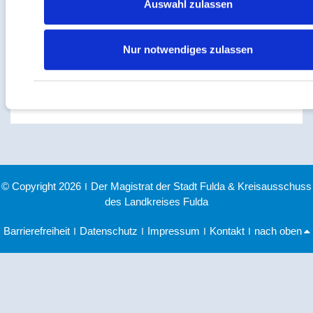
Auswahl zulassen
Behördenhaus am Schlossgarten Heinrich-von-Bibra-
Platz 5 – 9 • 36037 Fulda
Nur notwendiges zulassen
Ihr Ansprechpartner:
Christina Marg
© Copyright 2026
|
Der Magistrat der Stadt Fulda & Kreisausschuss
des Landkreises Fulda
Barrierefreiheit
|
Datenschutz
|
Impressum
|
Kontakt
|
nach oben