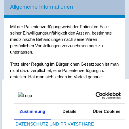
Allgemeine Informationen
Mit der Patientenverfügung weist der Patient im Falle
seiner Einwilligungsunfähigkeit den Arzt an, bestimmte
medizinische Behandlungen nach seinen/ihren
persönlichen Vorstellungen vorzunehmen oder zu
unterlassen.
Trotz einer Regelung im Bürgerlichen Gesetzbuch ist man
nicht dazu verpflichtet, eine Patientenverfügung zu
erstellen. Hat man sich jedoch im Vorfeld genaue
Gedanken über dieses Thema gemacht, weist man einen
Bevollmächtigten im Falle einer Entscheidungsunfähigkeit
an, sich an die Patientenverfügung zu halten.
Besteht zwischen Arzt und Betreuer/Bevollmächtigtem
Zustimmung
Details
Über Cookies
ein Konsens bezüglich des Patientenwillens, muss das
Betreuungsgericht nicht hinzugezogen werden. Gibt es
DATENSCHUTZ UND PRIVATSPHÄRE
keine schriftliche Erklärung, so ist es die Aufgabe des