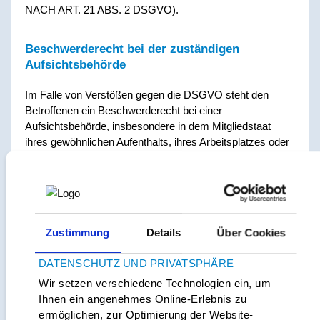
NACH ART. 21 ABS. 2 DSGVO).
Beschwerde­recht bei der zuständigen
Aufsichts­behörde
Im Falle von Verstößen gegen die DSGVO steht den
Betroffenen ein Beschwerderecht bei einer
Aufsichtsbehörde, insbesondere in dem Mitgliedstaat
ihres gewöhnlichen Aufenthalts, ihres Arbeitsplatzes oder
des Orts des mutmaßlichen Verstoßes zu. Das
Beschwerderecht besteht unbeschadet anderweitiger
verwaltungsrechtlicher oder gerichtlicher Rechtsbehelfe.
Recht auf Daten­übertrag­barkeit
Zustimmung
Details
Über Cookies
Sie haben das Recht, Daten, die wir auf Grundlage Ihrer
DATENSCHUTZ UND PRIVATSPHÄRE
Einwilligung oder in Erfüllung eines Vertrags automatisiert
Wir setzen verschiedene Technologien ein, um
verarbeiten, an sich oder an einen Dritten in einem
Ihnen ein angenehmes Online-Erlebnis zu
gängigen, maschinenlesbaren Format aushändigen zu
ermöglichen, zur Optimierung der Website-