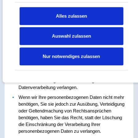
Datenschutzerklärung
|
Impressum
Einschränkung der Verarbeitung besteht in folgenden
Fällen:
Alles zulassen
Wenn Sie die Richtigkeit Ihrer bei uns gespeicherten
personenbezogenen Daten bestreiten, benötigen wir
Auswahl zulassen
in der Regel Zeit, um dies zu überprüfen. Für die
Dauer der Prüfung haben Sie das Recht, die
Einschränkung der Verarbeitung Ihrer
Nur notwendiges zulassen
personenbezogenen Daten zu verlangen.
Wenn die Verarbeitung Ihrer personenbezogenen
Daten unrechtmäßig geschah/geschieht, können Sie
statt der Löschung die Einschränkung der
Datenverarbeitung verlangen.
Wenn wir Ihre personenbezogenen Daten nicht mehr
benötigen, Sie sie jedoch zur Ausübung, Verteidigung
oder Geltendmachung von Rechtsansprüchen
benötigen, haben Sie das Recht, statt der Löschung
die Einschränkung der Verarbeitung Ihrer
personenbezogenen Daten zu verlangen.