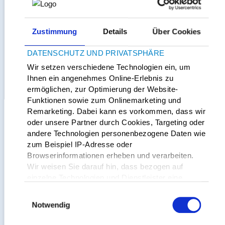
Wir stellen uns vor
Zustimmung
Details
Über Cookies
Angehörige von demenzkranken
DATENSCHUTZ UND PRIVATSPHÄRE
Menschen
Wir setzen verschiedene Technologien ein, um
Ihnen ein angenehmes Online-Erlebnis zu
ermöglichen, zur Optimierung der Website-
Die Selbsthilfegruppe, die seit März 1999 besteht, ist offen
Funktionen sowie zum Onlinemarketing und
für Angehörige von demenzkranken Menschen und trifft
Remarketing. Dabei kann es vorkommen, dass wir
sich jeden 3. Donnerstag im Monat von 17.30 - 19.00 Uhr
oder unsere Partner durch Cookies, Targeting oder
im Bürgerzentrum Aschenberg. Eine Anmeldung ist nicht
andere Technologien personenbezogene Daten wie
erforderlich.
zum Beispiel IP-Adresse oder
Browserinformationen erheben und verarbeiten.
Wir weisen Sie darauf hin, dass bezogen auf
Sie bietet
einzelne Technologien und Dienstleister eine
Verarbeitung Ihrer Daten in den USA erfolgt.
Austausch zwischen Angehörigen, Tipps und Infos,
Einwilligungsauswahl
Genauere Informationen finden Sie in unserer
Hoffnung finden, neue Kontakte knüpfen, das Wissen:
Notwendig
Datenschutzerklärung und den
"Ich bin nicht alleine".
Cookie-Informationen
.