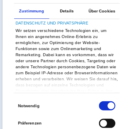
Erstmals wurde diese Broschüre
Zustimmung
Details
Über Cookies
nicht unter der Schirmherrschaft von
Stadt und Landkreis Fulda aufgelegt,
DATENSCHUTZ UND PRIVATSPHÄRE
sondern in Eigenregie durch den
Wir setzen verschiedene Technologien ein, um
Parzeller Verlag. Der neue Ratgeber
Ihnen ein angenehmes Online-Erlebnis zu
hat daher nicht nur ein neues
ermöglichen, zur Optimierung der Website-
Gesicht, auch einen neuen Namen.
Funktionen sowie zum Onlinemarketing und
Remarketing. Dabei kann es vorkommen, dass wir
oder unsere Partner durch Cookies, Targeting oder
Unter dem Titel „Gut leben in
andere Technologien personenbezogene Daten wie
Osthessen“ finden Senioren,
zum Beispiel IP-Adresse oder Browserinformationen
Angehörige und Interessierte in
erheben und verarbeiten. Wir weisen Sie darauf hin,
verschiedenen Kapitel (Allgemeines,
dass bezogen auf einzelne Technologien und
Aktiv im Alter, Beratung, Information
Dienstleister eine Verarbeitung Ihrer Daten in den
und Service, Wohnen im Alter, Hilfe
USA erfolgt. Genauere Informationen finden Sie in
Einwilligungsauswahl
und Pflege zu Hause, Teilstationäre
unserer Datenschutzerklärung und den
Notwendig
und stationäre Pflege, Informationen
Cookie-Informationen
.
zu Gesundheit, Finanzielle Hilfen und
Vergünstigungen, Alles was recht ist
Da wir Ihre Privatsphäre schätzen, bitten wir Sie
Präferenzen
und Letzte Fragen) alle wichtigen
hiermit um Ihre Einwilligung, diese Technologien zu